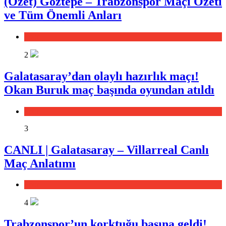
(Özet) Göztepe – Trabzonspor Maçı Özeti
ve Tüm Önemli Anları
Spor
2
Galatasaray’dan olaylı hazırlık maçı!
Okan Buruk maç başında oyundan atıldı
Spor
3
CANLI | Galatasaray – Villarreal Canlı
Maç Anlatımı
Spor
4
Trabzonspor’un korktuğu başına geldi!