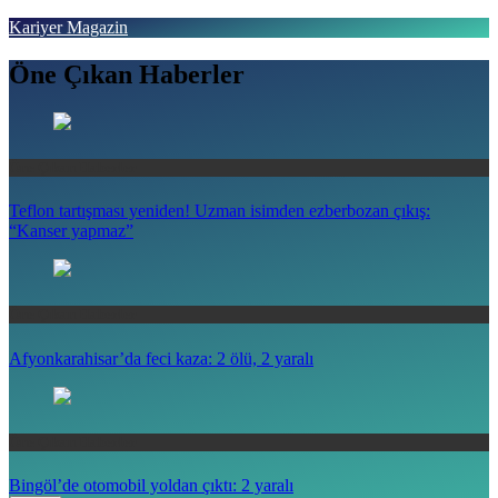
Skip
Kariyer Magazin
to
content
Öne Çıkan Haberler
Haberin doğru adresi
Öne Çıkan Haberler
Teflon tartışması yeniden! Uzman isimden ezberbozan çıkış:
“Kanser yapmaz”
Öne Çıkan Haberler
Afyonkarahisar’da feci kaza: 2 ölü, 2 yaralı
Öne Çıkan Haberler
Bingöl’de otomobil yoldan çıktı: 2 yaralı