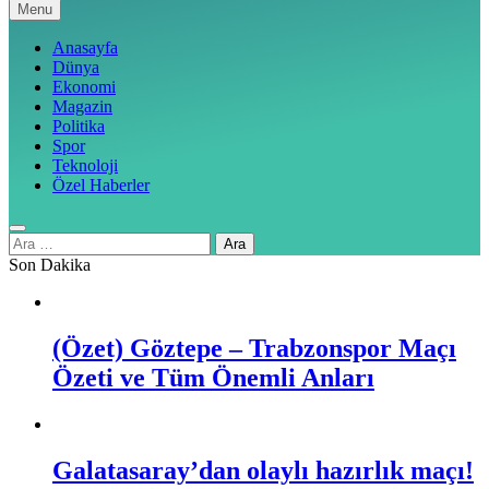
Menu
Anasayfa
Dünya
Ekonomi
Magazin
Politika
Spor
Teknoloji
Özel Haberler
Arama:
Son Dakika
(Özet) Göztepe – Trabzonspor Maçı
Özeti ve Tüm Önemli Anları
Galatasaray’dan olaylı hazırlık maçı!