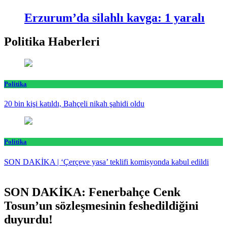
Erzurum’da silahlı kavga: 1 yaralı
Politika Haberleri
Politika
20 bin kişi katıldı, Bahçeli nikah şahidi oldu
Politika
SON DAKİKA | ‘Çerçeve yasa’ teklifi komisyonda kabul edildi
SON DAKİKA: Fenerbahçe Cenk
Tosun’un sözleşmesinin feshedildiğini
duyurdu!