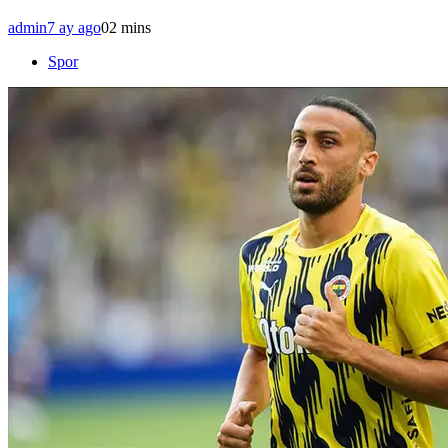
admin
7 ay ago
0
2 mins
Spor