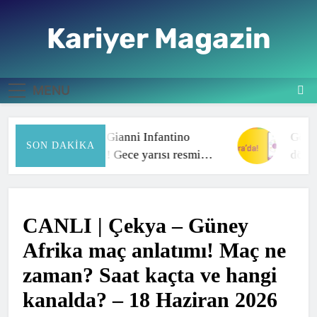
Skip
to
Kariyer Magazin
content
Haberin doğru adresi
MENU
FIFA’da Gianni Infantino
Göztep
SON DAKIKA
skandalı! Gece yarısı resmi
dönemi
açıklama geldi…
CANLI | Çekya – Güney
Afrika maç anlatımı! Maç ne
zaman? Saat kaçta ve hangi
kanalda? – 18 Haziran 2026