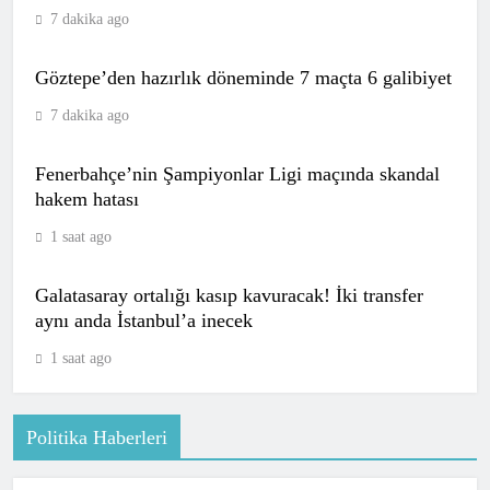
7 dakika ago
Göztepe’den hazırlık döneminde 7 maçta 6 galibiyet
7 dakika ago
Fenerbahçe’nin Şampiyonlar Ligi maçında skandal
hakem hatası
1 saat ago
Galatasaray ortalığı kasıp kavuracak! İki transfer
aynı anda İstanbul’a inecek
1 saat ago
Politika Haberleri
POLITIKA