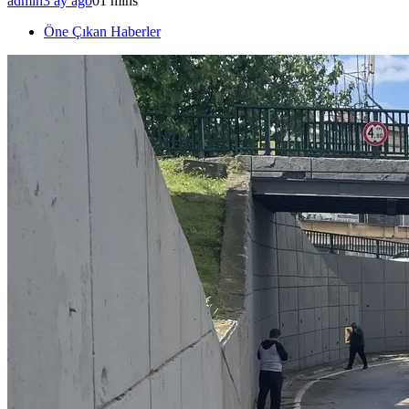
admin
3 ay ago
0
1 mins
Öne Çıkan Haberler