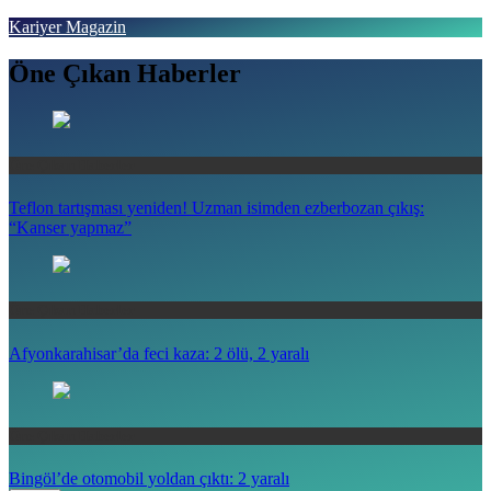
Skip
Kariyer Magazin
to
content
Öne Çıkan Haberler
Haberin doğru adresi
Öne Çıkan Haberler
Teflon tartışması yeniden! Uzman isimden ezberbozan çıkış:
“Kanser yapmaz”
Öne Çıkan Haberler
Afyonkarahisar’da feci kaza: 2 ölü, 2 yaralı
Öne Çıkan Haberler
Bingöl’de otomobil yoldan çıktı: 2 yaralı