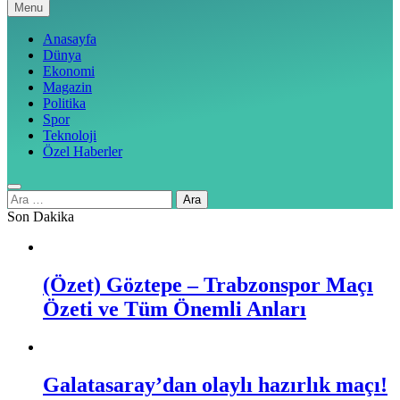
Menu
Anasayfa
Dünya
Ekonomi
Magazin
Politika
Spor
Teknoloji
Özel Haberler
Arama:
Son Dakika
(Özet) Göztepe – Trabzonspor Maçı
Özeti ve Tüm Önemli Anları
Galatasaray’dan olaylı hazırlık maçı!