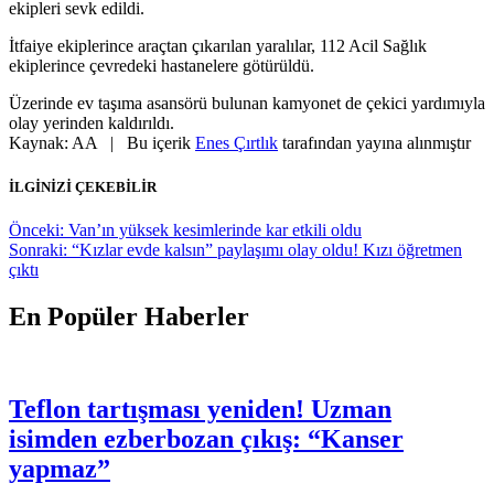
ekipleri sevk edildi.
İtfaiye ekiplerince araçtan çıkarılan yaralılar, 112 Acil Sağlık
ekiplerince çevredeki hastanelere götürüldü.
Üzerinde ev taşıma asansörü bulunan kamyonet de çekici yardımıyla
olay yerinden kaldırıldı.
Kaynak: AA | Bu içerik
Enes Çırtlık
tarafından yayına alınmıştır
İLGİNİZİ ÇEKEBİLİR
Yazı
Önceki:
Van’ın yüksek kesimlerinde kar etkili oldu
Sonraki:
“Kızlar evde kalsın” paylaşımı olay oldu! Kızı öğretmen
gezinmesi
çıktı
En Popüler Haberler
Teflon tartışması yeniden! Uzman
isimden ezberbozan çıkış: “Kanser
yapmaz”