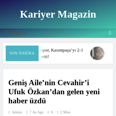
Skip
to
Kariyer Magazin
content
Haberin doğru adresi
MENU
Samsunspor, Kasımpaşa’yı 2-1
Eren
SON DAKIKA
mağlup etti!
geri
Geniş Aile’nin Cevahir’i
Ufuk Özkan’dan gelen yeni
haber üzdü
Admin
7 Ay Ago
0
2 Mins