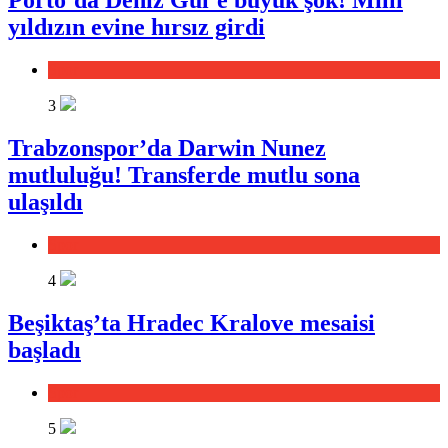
Porto’da Deniz Gül’e büyük şok! Milli
yıldızın evine hırsız girdi
Spor
3
Trabzonspor’da Darwin Nunez
mutluluğu! Transferde mutlu sona
ulaşıldı
Spor
4
Beşiktaş’ta Hradec Kralove mesaisi
başladı
Spor
5