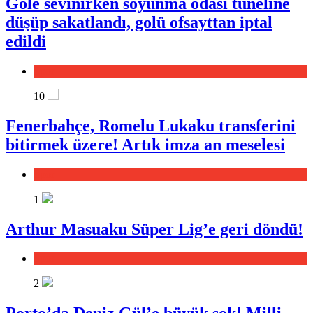
Gole sevinirken soyunma odası tüneline
düşüp sakatlandı, golü ofsayttan iptal
edildi
Spor
10
Fenerbahçe, Romelu Lukaku transferini
bitirmek üzere! Artık imza an meselesi
Spor
1
Arthur Masuaku Süper Lig’e geri döndü!
Spor
2