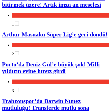
Spor Haberleri
bitirmek üzere! Artık imza an meselesi
Spor
1
Arthur Masuaku Süper Lig’e geri döndü!
Spor
2
Porto’da Deniz Gül’e büyük şok! Milli
yıldızın evine hırsız girdi
Spor
3
Trabzonspor’da Darwin Nunez
mutluluğu! Transferde mutlu sona