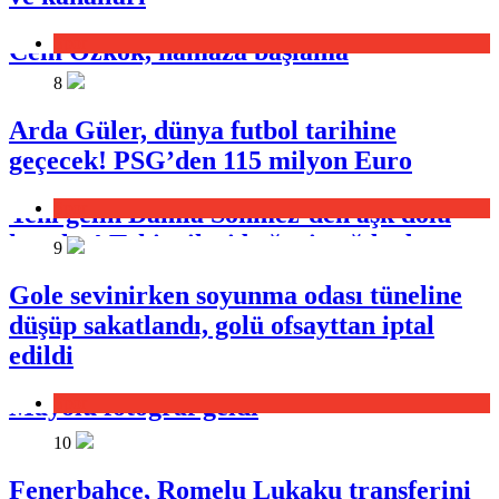
Spor
Cem Özkök, namaza başlama
yolculuğunu anlattı
8
Arda Güler, dünya futbol tarihine
3 hafta ago
geçecek! PSG’den 115 milyon Euro
Spor
Yeni gelin Damla Sönmez’den aşk dolu
kareler! Takipçileri beğeni yağdırdı
9
Gole sevinirken soyunma odası tüneline
3 hafta ago
düşüp sakatlandı, golü ofsayttan iptal
edildi
82 yaşındaki Nebahat Çehre tatilde!
Mayolu fotoğraf geldi
Spor
10
3 hafta ago
Fenerbahçe, Romelu Lukaku transferini