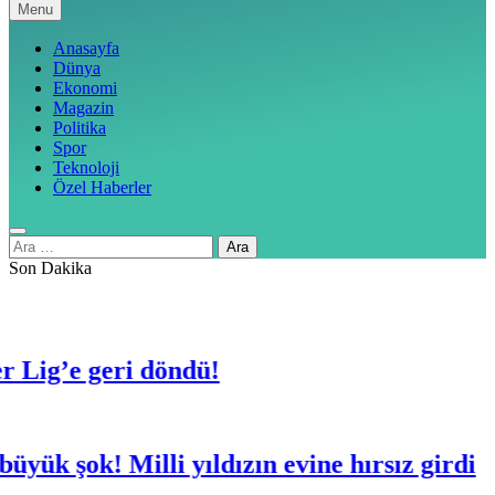
Menu
Anasayfa
Dünya
Ekonomi
Magazin
Politika
Spor
Teknoloji
Özel Haberler
Arama:
Son Dakika
’e geri döndü!
şok! Milli yıldızın evine hırsız girdi