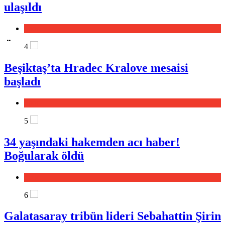
ulaşıldı
Spor
Özel Haberler
4
Beşiktaş’ta Hradec Kralove mesaisi
başladı
Spor
5
34 yaşındaki hakemden acı haber!
Boğularak öldü
Spor
6
Galatasaray tribün lideri Sebahattin Şirin