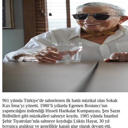
961 yılında Türkiye’de sahnelenen ilk batılı müzikal olan Sokak
Kızı İrma’yı yönetti. 1980’li yıllarda Egemen Bostancı’nın
yapımcılığını üstlendiği Hisseli Harikalar Kumpanyası, Şen Sazın
Bülbülleri gibi müzikalleri sahneye koydu. 1985 yılında İstanbul
Şehir Tiyatroları’nda sahneye koyduğu Lüküs Hayat, 30 yıl
boyunca aralıksız ve genellikle kapalı gişe olarak devam etti.