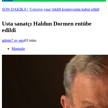
SON DAKİKA | ‘Çerçeve yasa’ teklifi komisyonda kabul edildi
Usta sanatçı Haldun Dormen entübe
edildi
admin
7 ay ago
0
3 mins
Magazin