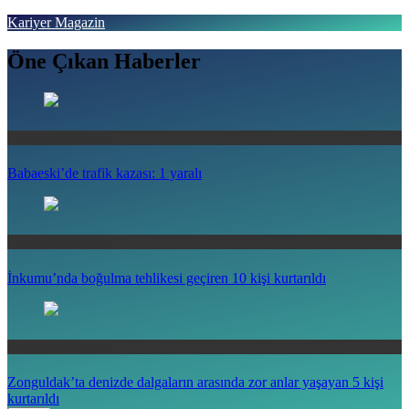
Skip
Kariyer Magazin
to
content
Öne Çıkan Haberler
Haberin doğru adresi
Öne Çıkan Haberler
Babaeski’de trafik kazası: 1 yaralı
Öne Çıkan Haberler
İnkumu’nda boğulma tehlikesi geçiren 10 kişi kurtarıldı
Öne Çıkan Haberler
Zonguldak’ta denizde dalgaların arasında zor anlar yaşayan 5 kişi
kurtarıldı