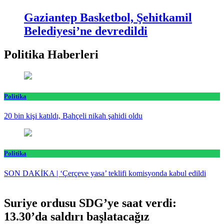
Gaziantep Basketbol, Şehitkamil
Belediyesi’ne devredildi
Politika Haberleri
Politika
20 bin kişi katıldı, Bahçeli nikah şahidi oldu
Politika
SON DAKİKA | ‘Çerçeve yasa’ teklifi komisyonda kabul edildi
Suriye ordusu SDG’ye saat verdi:
13.30’da saldırı başlatacağız