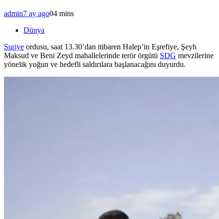
admin
7 ay ago
0
4 mins
Dünya
Suriye
ordusu, saat 13.30’dan itibaren Halep’in Eşrefiye, Şeyh
Maksud ve Beni Zeyd mahallelerinde terör örgütü
SDG
mevzilerine
yönelik yoğun ve hedefli saldırılara başlanacağını duyurdu.