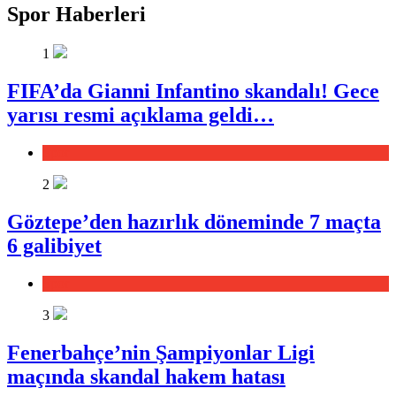
Spor Haberleri
1
FIFA’da Gianni Infantino skandalı! Gece
yarısı resmi açıklama geldi…
Spor
2
Göztepe’den hazırlık döneminde 7 maçta
6 galibiyet
Spor
3
Fenerbahçe’nin Şampiyonlar Ligi
maçında skandal hakem hatası