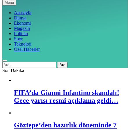
Menu
Anasayfa
Dünya
Ekonomi
Magazin
Politika
Spor
Teknoloji
Özel Haberler
Arama:
Son Dakika
FIFA’da Gianni Infantino skandalı!
Gece yarısı resmi açıklama geldi…
Göztepe’den hazırlık döneminde 7