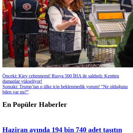
Yazı
Önceki:
Kiev cehennemi! Rusya 500 İHA ile saldırdı: Kentten
dumanlar yükseliyor!
gezinmesi
Sonraki:
Trump’tan o ülke için beklenmedik yorum! “Ne olduğunu
bilen var mı?”
En Popüler Haberler
Haziran ayında 194 bin 740 adet taşıtın