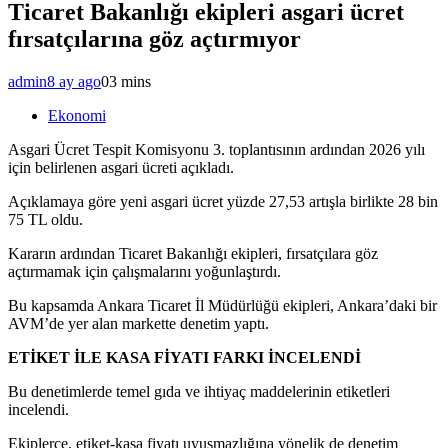
Ticaret Bakanlığı ekipleri asgari ücret
fırsatçılarına göz açtırmıyor
admin
8 ay ago
0
3 mins
Ekonomi
Asgari Ücret Tespit Komisyonu 3. toplantısının ardından 2026 yılı
için belirlenen asgari ücreti açıkladı.
Açıklamaya göre yeni asgari ücret yüzde 27,53 artışla birlikte 28 bin
75 TL oldu.
Kararın ardından Ticaret Bakanlığı ekipleri, fırsatçılara göz
açtırmamak için çalışmalarını yoğunlaştırdı.
Bu kapsamda Ankara
Ticaret
İl Müdürlüğü ekipleri, Ankara’daki bir
AVM’de yer alan markette denetim yaptı.
ETİKET İLE KASA FİYATI FARKI İNCELENDİ
Bu denetimlerde temel gıda ve ihtiyaç maddelerinin etiketleri
incelendi.
Ekiplerce, etiket-kasa fiyatı uyuşmazlığına yönelik de denetim