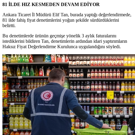
81 İLDE HIZ KESMEDEN DEVAM EDİYOR
Ankara
Ticaret
İl Müdürü Elif Tan, burada yaptığı değerlendirmede,
81 ilde fahiş fiyat denetimlerini yoğun şekilde sürdürdüklerini
belirtti.
Bu denetimlerde ürünün geçmişe yönelik 3 aylık faturalarını
istediklerini bildiren Tan, denetimlerin ardından idari yaptırımların
Haksız Fiyat Değerlendirme Kurulunca uygulandığını söyledi.