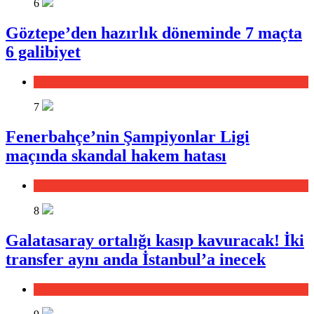
6
Göztepe’den hazırlık döneminde 7 maçta
6 galibiyet
Spor
7
Fenerbahçe’nin Şampiyonlar Ligi
maçında skandal hakem hatası
Spor
8
Galatasaray ortalığı kasıp kavuracak! İki
transfer aynı anda İstanbul’a inecek
Spor