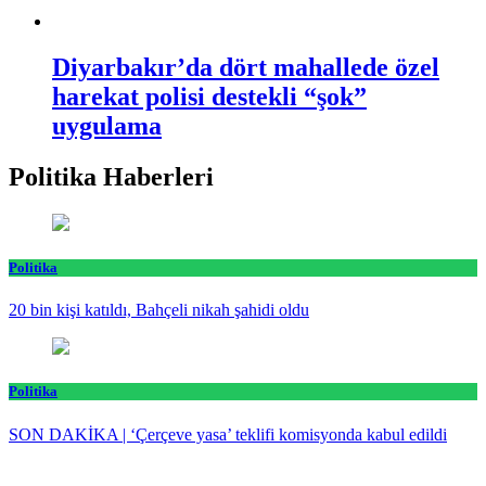
Diyarbakır’da dört mahallede özel
harekat polisi destekli “şok”
uygulama
Politika Haberleri
Politika
20 bin kişi katıldı, Bahçeli nikah şahidi oldu
Politika
SON DAKİKA | ‘Çerçeve yasa’ teklifi komisyonda kabul edildi