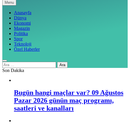
Menu
Anasayfa
Dünya
Ekonomi
Magazin
Politika
Spor
Teknoloji
Özel Haberler
Arama:
Son Dakika
Bugün hangi maçlar var? 09 Ağustos
Pazar 2026 günün maç programı,
saatleri ve kanalları