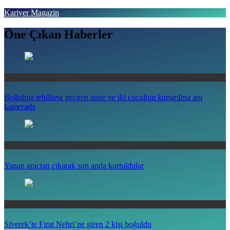
Skip
Kariyer Magazin
to
content
Öne Çıkan Haberler
Haberin doğru adresi
Öne Çıkan Haberler
Boğulma tehlikesi geçiren anne ve iki çocuğun kurtarılma anı
kamerada
Öne Çıkan Haberler
Yanan araçtan çıkarak son anda kurtuldular
Öne Çıkan Haberler
Siverek’te Fırat Nehri’ne giren 2 kişi boğuldu