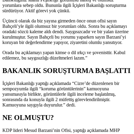
yorumlara sebep oldu. Bununla ilgili İçişleri Bakanlığı soruşturma
sürdürüyor. Aktif görevi yok çünkü.
Üçüncü olarak da biz yayına girmeden önce onun ofisi sayın
Bahçeli’yle ilgili olumsuz bir yorumları oldu. Sonra bu açıklamayı
oradaki sözcü kaleme aldı dendi. Saygısızcadır ve bir yalan üzerine
kurulmuştur. Sayın Bahçeli bu yorumu yaparken sayın Barzani’yi
koruyan bir değerlendirme yapıyor, ziyaretini olumlu yansıtıyor.
Orada bu açıklamayı yapan kimse o dil ırkçı ve şovenisttir. Kabul
edilemez, bu saygısızlığı düzeltmeleri lazım.”
BAKANLIK SORUŞTURMA BAŞLATTI
İçişleri Bakanlığı yaptığı açıklamada “Cizre’de düzenlenen bir
sempozyumla ilgili “koruma görüntülerinin” kamuoyuna
yansımasıyla birlikte, görüntülerle ilgili inceleme başlatılmış,
sonrasında da konuyla ilgili 2 müfettiş görevlendirilmiştir.
Kamuoyuna saygıyla duyurulur.” dedi.
NE OLMUŞTU?
KDP lideri Mesud Barzani’nin Ofisi, yaptığı açıklamada MHP