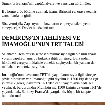
Şırnak’ta Barzani’nin yaptığı ziyaret ve yansıyan görüntüler:
Bu konuyu üç bölüme ayırmak lazım. Birincisi şu, oraya geçmiş
zamanlarda da gittik.
Söz vermiştik; Zap suyunun kuzularını emperyalistlere yem
etmeyeceğiz. Devlet bu sözünü tuttu.
DEMİRTAŞ’IN TAHLİYESİ VE
İMAMOĞLU’NUN TRT TALEBİ
Selahattin Demirtaş’ın serbest bırakılmasıyla ilgili bir sürü siyasi
yorum yapılıyor ama bu hukukla ilgili bir süreç. Bir yandan
hükümeti yargıya müdahale etmekle suçluyorlar, bir yandan da
müdahale etmemizi istiyorlar.
İmamoğlu’nun davasının TRT’de yayımlanmasıyla ilgili süreçte
şöyle bir durum var. İmamoğlu gibi diyelim ki 1500 kişi daha eşit
yurttaşlık gereği davamızı TRT’den canlı yayımlayın dedi. Ne
yapılacak bu durumda? Mümkün mü 1500 kişinin davasını TRT’de
yayımlamak. Sarkozy Fransa’da yargılandı, böyle bir talepte
bulundu mu?