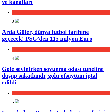
ve kanalları
Spor
3
Arda Güler, dünya futbol tarihine
geçecek! PSG’den 115 milyon Euro
Spor
4
Gole sevinirken soyunma odası tüneline
düşüp sakatlandı, golü ofsayttan iptal
edildi
Spor
5