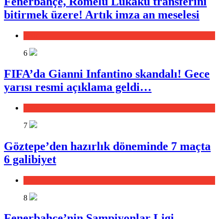
Fenerbahçe, Romelu Lukaku transferini
bitirmek üzere! Artık imza an meselesi
Spor
6
FIFA’da Gianni Infantino skandalı! Gece
yarısı resmi açıklama geldi…
Spor
7
Göztepe’den hazırlık döneminde 7 maçta
6 galibiyet
Spor
8
Fenerbahçe’nin Şampiyonlar Ligi