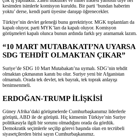
çok iş yapmaktır. Zaten hükümet ve millet iradesi yansısın diye her
kesimden isimlerle komisyon kuruldu. Bir parti ‘bundan haberim
yoktu’ derse, kendi parti üyesine danışıp öğrenecekler.
Türkiye’nin devlet geleneği bunu gerektiriyor. MGK toplantıları da
kapalı oluyor, parti MYK’ları da kapalı oluyor. Komisyon
görüşmeleri kapalı olunca bunun ardında farklı şey aramamak lazım.
“10 MART MUTABAKATI’NA UYARSA
SDG TEHDİT OLMAKTAN ÇIKAR”
Suriye’de SDG 10 Mart Mutabakatı’na uymalı. SDG’nin tehdit
olmaktan çıkmasının kanıtı bu olur. Suriye yeni bir Afganistan
olmamalı. Orada tek devlet, tek bayrak, tek toprak anlayışı
benimsenmeli.
ERDOĞAN-TRUMP İLİŞKİSİ
Güney Afrika’daki görüşmelerde Cumhurbaşkanımız liderlerle
görüştü, ABD ile de görüştü. Hiç kimsenin Türkiye’nin Suriye
politikasıyla ilgili bir sorunu olmadığını orada da gördük.
Demokratik seçimlerle seçilip görevi başında olan en tecrübeli
siyasetçilerden birisi sayın Cumhurbaşkanımız.