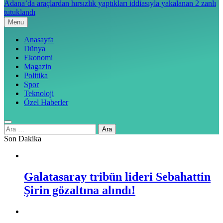
Adana’da araçlardan hırsızlık yaptıkları iddiasıyla yakalanan 2 zanlı
tutuklandı
Menu
Anasayfa
Dünya
Ekonomi
Magazin
Politika
Spor
Teknoloji
Özel Haberler
Arama:
Son Dakika
Galatasaray tribün lideri Sebahattin
Şirin gözaltına alındı!