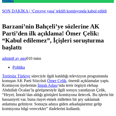
Politika
SON DAKİKA | ‘Çerçeve yasa’ teklifi komisyonda kabul edildi
Barzani’nin Bahçeli’ye sözlerine AK
Parti’den ilk açıklama! Ömer Çelik:
“Kabul edilemez”, İçişleri soruşturma
başlattı
admin
8 ay ago
0
10 mins
Politika
Terörsüz Türkiye
süreciyle ilgili katıldığı televizyon programında
konuşan AK Parti Sözcüsü
Ömer Çelik
, önemli açıklamalar yaptı.
Komisyon üyelerinin
İmralı Adası
‘nda terör örgüyü elebaşı
Abdullah Öcalan’la görüşmesiyle ilgili soruyu yanıtlayan Çelik,
“Heyet, İmralı’dan aldığı görüşleri komisyona iletecek. Bu işlerin bir
hassasiyeti var, buna riayet etmek milletten bir şey saklamak
anlamına gelmiyor. Sonuçta adaya giden arkadaşlarımız gelip
komisyona bilgi verecekler” ifadelerini kullandı.