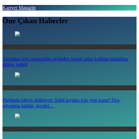
Skip
Kariyer Magazin
to
content
Öne Çıkan Haberler
Haberin doğru adresi
Öne Çıkan Haberler
Yavruları için otomobilin peşinden koşan anne kedinin imdadına
itfaiye yetişti
Öne Çıkan Haberler
Plajlarda işleyiş değişiyor: Sahil kıyıları için yeni karar! Duş,
soyunma kabini, tuvalet…
Öne Çıkan Haberler