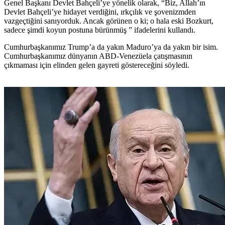
Genel Başkanı Devlet Bahçeli’ye yönelik olarak, “Biz, Allah’ın
Devlet Bahçeli’ye hidayet verdiğini, ırkçılık ve şovenizmden
vazgeçtiğini sanıyorduk. Ancak görünen o ki; o hala eski Bozkurt,
sadece şimdi koyun postuna bürünmüş ” ifadelerini kullandı.
Cumhurbaşkanımız Trump’a da yakın Maduro’ya da yakın bir isim.
Cumhurbaşkanımız dünyanın ABD-Venezüela çatışmasının
çıkmaması için elinden gelen gayreti göstereceğini söyledi.