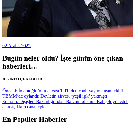
02 Aralık 2025
Bugün neler oldu? İşte günün öne çıkan
haberleri…
İLGİNİZİ ÇEKEBİLİR
Yazı
Önceki:
İmamoğlu’nun davası TRT’den canlı yayımlansın teklifi
TBMM’de oylandı: Devletin zirvesi ‘yeşil ışık’ yakmıştı
gezinmesi
Sonraki:
Dışişleri Bakanlığı’ndan Barzani ofisinin Bahçeli’yi hedef
alan açıklamasına tepki
En Popüler Haberler