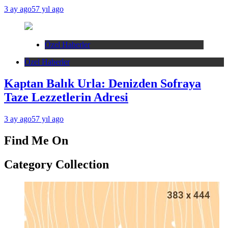
3 ay ago
57 yıl ago
Özel Haberler
Özel Haberler
Kaptan Balık Urla: Denizden Sofraya
Taze Lezzetlerin Adresi
3 ay ago
57 yıl ago
Find Me On
Category Collection