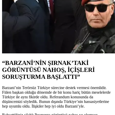
“BARZANİ’NİN ŞIRNAK’TAKİ
GÖRÜNTÜSÜ NAHOŞ, İÇİŞLERİ
SORUŞTURMA BAŞLATTI”
Barzani’nin Terörsüz Türkiye sürecine destek vermesi önemlidir.
Fiilen başkan olduğu dönemde de bir konu hariç bütün meselelerde
Türkiye ile aynı fikirde oldu. Referandum konusunda da
düşüncemizi söyledik. Bunun dışında Türkiye’nin hassasiyetlerine
hep uyumlu oldu. İlişkiler hep iyi oldu Barzani’yle.
Bahsettiğiniz silahlı Peşmerge görüntüsü nahoş ve olumsuz